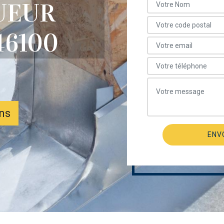
UEUR
46100
ons