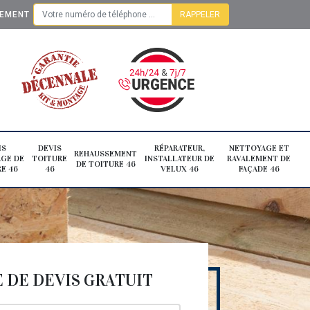
TEMENT
IS
DEVIS
RÉPARATEUR,
NETTOYAGE ET
REHAUSSEMENT
GE DE
TOITURE
INSTALLATEUR DE
RAVALEMENT DE
DE TOITURE 46
E 46
46
VELUX 46
FAÇADE 46
DE DEVIS GRATUIT