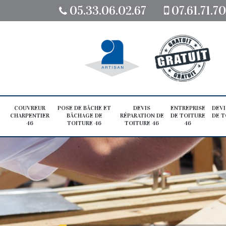
05.33.06.02.67
07.61.71.7
COUVREUR
POSE DE BÂCHE ET
DEVIS
ENTREPRISE
DEVI
CHARPENTIER
BÂCHAGE DE
RÉPARATION DE
DE TOITURE
DE T
46
TOITURE 46
TOITURE 46
46