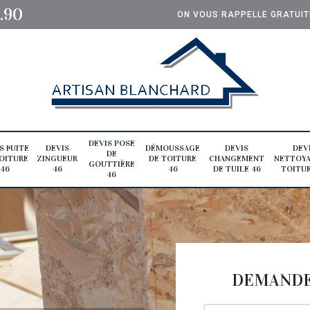
0.90
ON VOUS RAPPELLE GRATUI
DEVIS POSE
S FUITE
DEVIS
DÉMOUSSAGE
DEVIS
DEV
DE
OITURE
ZINGUEUR
DE TOITURE
CHANGEMENT
NETTOYA
GOUTTIÈRE
46
46
46
DE TUILE 46
TOITUR
46
DEMANDE 