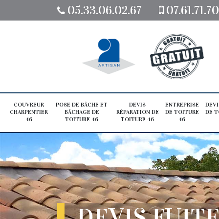
05.33.06.02.67
07.61.71.7
COUVREUR
POSE DE BÂCHE ET
DEVIS
ENTREPRISE
DEVI
CHARPENTIER
BÂCHAGE DE
RÉPARATION DE
DE TOITURE
DE T
46
TOITURE 46
TOITURE 46
46
DEVIS FUITE