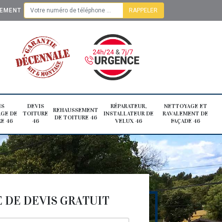
TEMENT
IS
DEVIS
RÉPARATEUR,
NETTOYAGE ET
REHAUSSEMENT
GE DE
TOITURE
INSTALLATEUR DE
RAVALEMENT DE
DE TOITURE 46
E 46
46
VELUX 46
FAÇADE 46
DE DEVIS GRATUIT