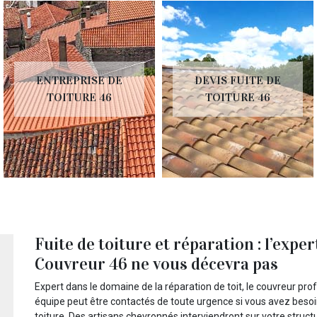
ENTREPRISE DE
DEVIS FUITE DE
TOITURE 46
TOITURE 46
Fuite de toiture et réparation : l’expe
Couvreur 46 ne vous décevra pas
Expert dans le domaine de la réparation de toit, le couvreur pr
équipe peut être contactés de toute urgence si vous avez beso
toiture. Des artisans chevronnés interviendront sur votre structur