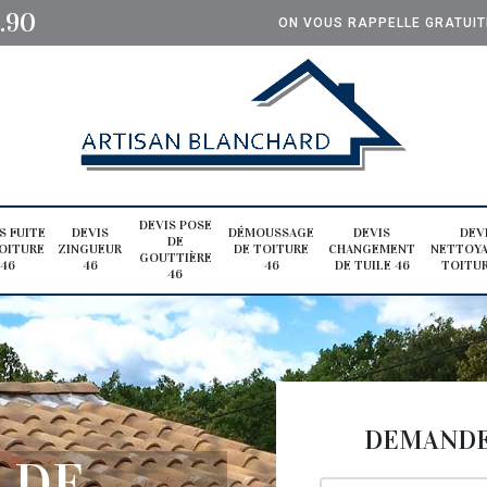
0.90
ON VOUS RAPPELLE GRATUI
DEVIS POSE
S FUITE
DEVIS
DÉMOUSSAGE
DEVIS
DEV
DE
OITURE
ZINGUEUR
DE TOITURE
CHANGEMENT
NETTOYA
GOUTTIÈRE
46
46
46
DE TUILE 46
TOITUR
46
DEMANDE 
 DE