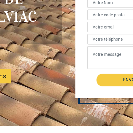
LVIAC
ons