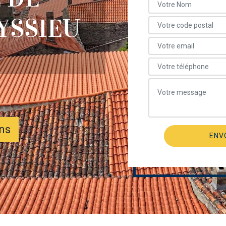
YSSIEU
ons