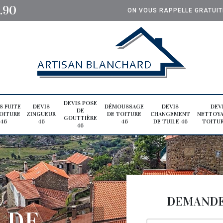
0.90
ON VOUS RAPPELLE GRATUI
DEVIS POSE
S FUITE
DEVIS
DÉMOUSSAGE
DEVIS
DEV
DE
OITURE
ZINGUEUR
DE TOITURE
CHANGEMENT
NETTOYA
GOUTTIÈRE
46
46
46
DE TUILE 46
TOITUR
46
DEMANDE 
 DE