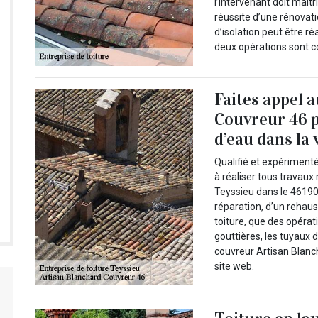
l’intervenant doit maîtr
réussite d’une rénovati
d’isolation peut être ré
deux opérations sont c
Faites appel 
Couvreur 46 p
d’eau dans la 
Qualifié et expérimenté
à réaliser tous travaux r
Teyssieu dans le 46190.
réparation, d’un rehau
toiture, que des opérat
gouttières, les tuyaux 
couvreur Artisan Blanc
site web.