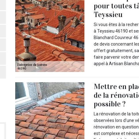
pour toutes t
Teyssieu
Si vous êtes à la reche
à Teyssieu 46190 et se
Blanchard Couvreur 46 en
de devis concernant les 
offert gratuitement, sa
faire parvenir votre de
appel à Artisan Blancha
Mettre en pla
de la rénovati
possible ?
La rénovation de la toi
observées lors d’une vér
rénovation en question 
est complexe et nécessi