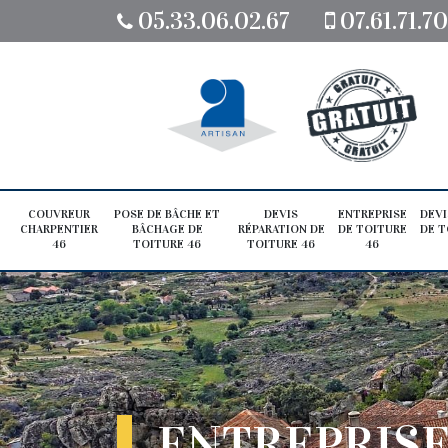
05.33.06.02.67
07.61.71.7
COUVREUR
POSE DE BÂCHE ET
DEVIS
ENTREPRISE
DEVI
CHARPENTIER
BÂCHAGE DE
RÉPARATION DE
DE TOITURE
DE T
46
TOITURE 46
TOITURE 46
46
ENTREPRISE