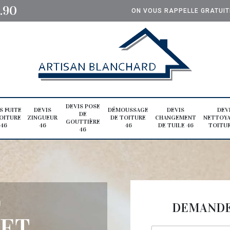
0.90
ON VOUS RAPPELLE GRATUI
DEVIS POSE
S FUITE
DEVIS
DÉMOUSSAGE
DEVIS
DEV
DE
OITURE
ZINGUEUR
DE TOITURE
CHANGEMENT
NETTOYA
GOUTTIÈRE
46
46
46
DE TUILE 46
TOITUR
46
E
DEMANDE 
 ET