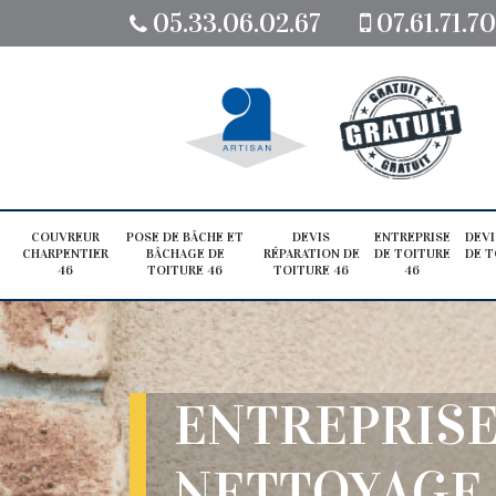
05.33.06.02.67
07.61.71.7
COUVREUR
POSE DE BÂCHE ET
DEVIS
ENTREPRISE
DEVI
CHARPENTIER
BÂCHAGE DE
RÉPARATION DE
DE TOITURE
DE T
46
TOITURE 46
TOITURE 46
46
ENTREPRIS
NETTOYAGE