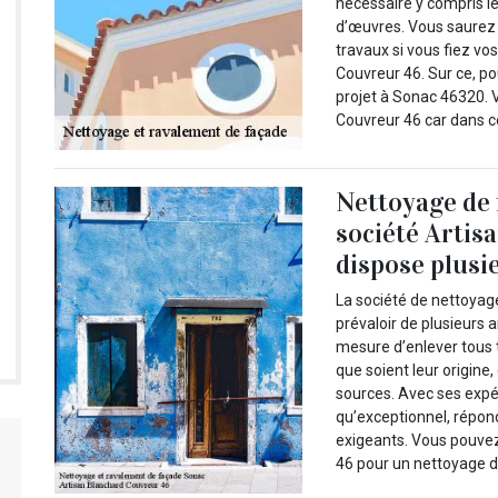
nécessaire y compris le
d’œuvres. Vous saurez a
travaux si vous fiez v
Couvreur 46. Sur ce, p
projet à Sonac 46320. 
Couvreur 46 car dans ce
Nettoyage de f
société Artis
dispose plusi
La société de nettoyag
prévaloir de plusieurs
mesure d’enlever tous t
que soient leur origine,
sources. Avec ses expér
qu’exceptionnel, répon
exigeants. Vous pouvez
46 pour un nettoyage d