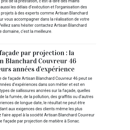
 prix de la prestation, c’est-à-dire des mains
ussi les délais d’exécution et l’organisation des
os projets à des experts comme Artisan Blanchard
our vous accompagner dans la réalisation de votre
Veillez sans hésiter contactez Artisan Blanchard
 domaine, c’est la meilleure.
açade par projection : la
an Blanchard Couvreur 46
eurs années d’expérience
e de façade Artisan Blanchard Couvreur 46 peut se
 années d’expériences dans son métier et est en
ypes de sallissures ancrées sur la façade, quelles
 de la fumée, de la pollution, des graffitis ou d’autres
iences de longue date, le résultat ne peut être
dant aux exigences des clients même les plus
 faire appel à la société Artisan Blanchard Couvreur
e façade par projection de matière à Sonac.