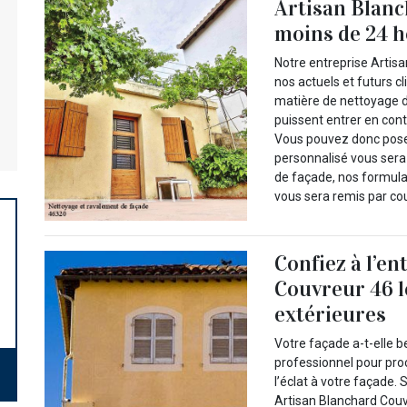
Artisan Blanc
moins de 24 
Notre entreprise Artis
nos actuels et futurs c
matière de nettoyage de
puissent entrer en con
Vous pouvez donc poser
personnalisé vous ser
de façade, nos formulai
vous sera remis par co
Confiez à l’e
Couvreur 46 l
extérieures
Votre façade a-t-elle b
professionnel pour pro
l’éclat à votre façade.
Artisan Blanchard Couv