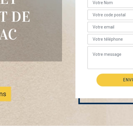
T DE
AC
ons