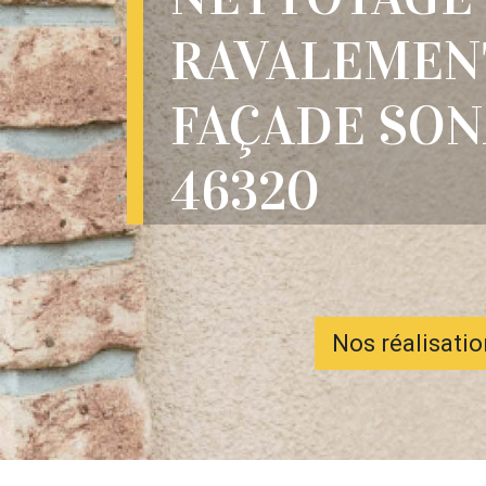
RAVALEMEN
FAÇADE SON
46320
Nos réalisati