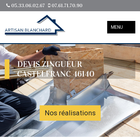
05.33.06.02.67
07.61.71.70.90
MENU
DEVIS ZINGUEUR
CASTELFRANC 46140
Nos réalisations