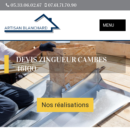
05.33.06.02.67
07.61.71.70.90
MENU
DEVIS ZINGUEUR CAMBES
46100
Nos réalisations