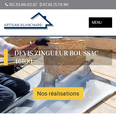
05.33.06.02.67
07.61.71.70.90
MENU
DEVIS ZINGUEUR BOUSSAC
46100
Nos réalisations