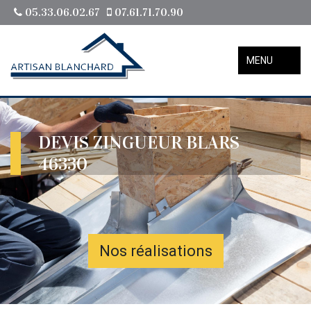
05.33.06.02.67
07.61.71.70.90
MENU
DEVIS ZINGUEUR BLARS
46330
Nos réalisations