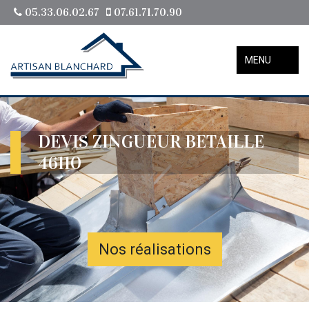
05.33.06.02.67
07.61.71.70.90
MENU
DEVIS ZINGUEUR BETAILLE
46110
Nos réalisations