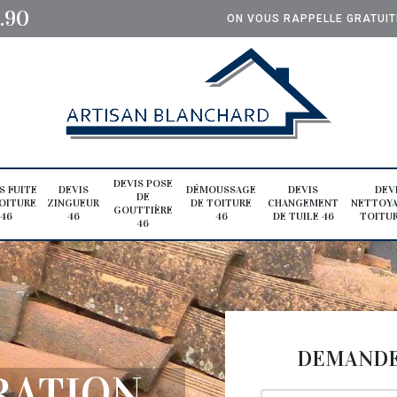
0.90
ON VOUS RAPPELLE GRATUI
DEVIS POSE
S FUITE
DEVIS
DÉMOUSSAGE
DEVIS
DEV
DE
OITURE
ZINGUEUR
DE TOITURE
CHANGEMENT
NETTOYA
GOUTTIÈRE
46
46
46
DE TUILE 46
TOITUR
46
DEMANDE 
RATION