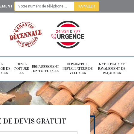
TEMENT
IS
DEVIS
RÉPARATEUR,
NETTOYAGE ET
REHAUSSEMENT
GE DE
TOITURE
INSTALLATEUR DE
RAVALEMENT DE
DE TOITURE 46
E 46
46
VELUX 46
FAÇADE 46
DE DEVIS GRATUIT