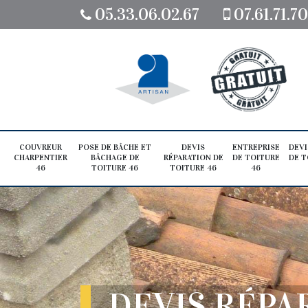
05.33.06.02.67
07.61.71.7
COUVREUR
POSE DE BÂCHE ET
DEVIS
ENTREPRISE
DEVI
CHARPENTIER
BÂCHAGE DE
RÉPARATION DE
DE TOITURE
DE T
46
TOITURE 46
TOITURE 46
46
DEVIS RÉPA