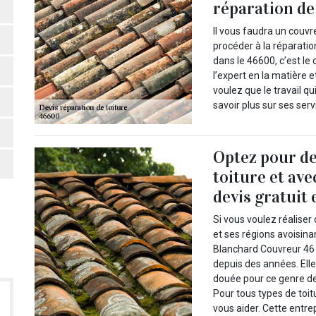
réparation de
Il vous faudra un couvr
procéder à la réparation
dans le 46600, c’est le
l’expert en la matière 
voulez que le travail qu
savoir plus sur ses serv
Optez pour de
toiture et ave
devis gratuit
Si vous voulez réaliser
et ses régions avoisin
Blanchard Couvreur 46 
depuis des années. Ell
douée pour ce genre de
Pour tous types de toitu
vous aider. Cette entr