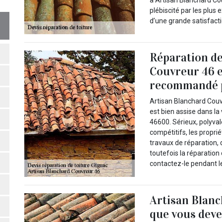
à Artisan Blanchard Co
plébiscité par les plus
d’une grande satisfacti
Réparation de
Couvreur 46 e
recommandé p
Artisan Blanchard Couvr
est bien assise dans la
46600. Sérieux, polyval
compétitifs, les propri
travaux de réparation, d
toutefois la réparation 
contactez-le pendant l
Artisan Blanc
que vous deve