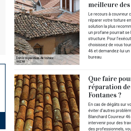
meilleure des
Le recours à couvreur 
réparer votre toiture en
solution la plus recom
un profane pourrait se
structure. Pour l’exécu
choisissez de vous tou
46 et demandez-lui un 
bureau.
Que faire pou
réparation de 
Fontanes ?
En cas de dégâts sur vo
éviter d’autres problèm
Blanchard Couvreur 46 e
intervenir pour des tra
des professionnels, vo