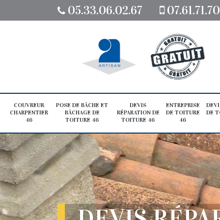
05.33.06.02.67
07.61.71.7
COUVREUR
POSE DE BÂCHE ET
DEVIS
ENTREPRISE
DEVI
CHARPENTIER
BÂCHAGE DE
RÉPARATION DE
DE TOITURE
DE T
46
TOITURE 46
TOITURE 46
46
DEVIS RÉPA