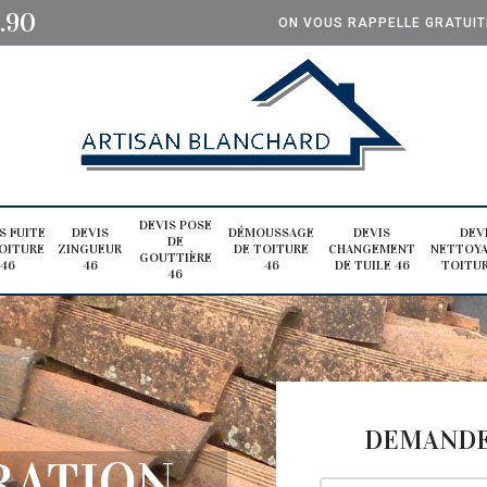
0.90
ON VOUS RAPPELLE GRATUI
DEVIS POSE
S FUITE
DEVIS
DÉMOUSSAGE
DEVIS
DEV
DE
OITURE
ZINGUEUR
DE TOITURE
CHANGEMENT
NETTOYA
GOUTTIÈRE
46
46
46
DE TUILE 46
TOITUR
46
DEMANDE 
RATION