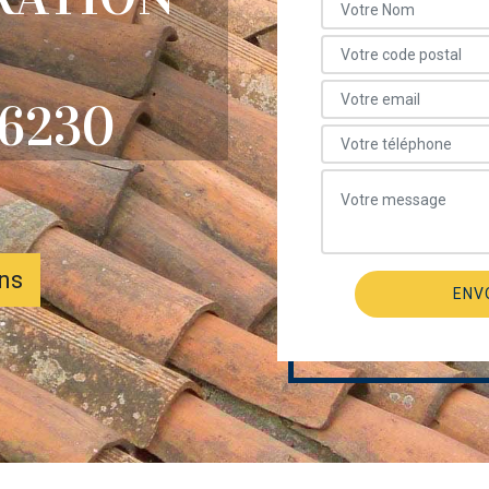
6230
ons