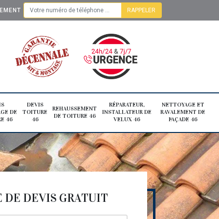
TEMENT
IS
DEVIS
RÉPARATEUR,
NETTOYAGE ET
REHAUSSEMENT
GE DE
TOITURE
INSTALLATEUR DE
RAVALEMENT DE
DE TOITURE 46
E 46
46
VELUX 46
FAÇADE 46
DE DEVIS GRATUIT