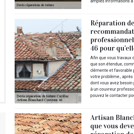
amples informations à p
Réparation de 
recommandati
professionne
46 pour qu’ell
Afin que vous travaux d
que son étendue, comm
clémente et favorable po
votre problème., après 
dont vous avez besoin p
à un couvreur profess
pouvez le contacter po
Artisan Blanc
que vous deve