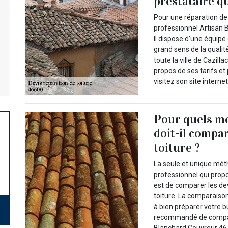
prestataire qu
Pour une réparation de t
professionnel Artisan 
Il dispose d’une équipe
grand sens de la qualit
toute la ville de Cazil
propos de ses tarifs et
visitez son site internet
Pour quels mo
doit-il compar
toiture ?
La seule et unique mét
professionnel qui prop
est de comparer les dev
toiture. La comparaison
à bien préparer votre bu
recommandé de compare