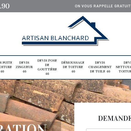
0.90
ON VOUS RAPPELLE GRATUI
DEVIS POSE
S FUITE
DEVIS
DÉMOUSSAGE
DEVIS
DEV
DE
OITURE
ZINGUEUR
DE TOITURE
CHANGEMENT
NETTOYA
GOUTTIÈRE
46
46
46
DE TUILE 46
TOITUR
46
DEMANDE 
RATION