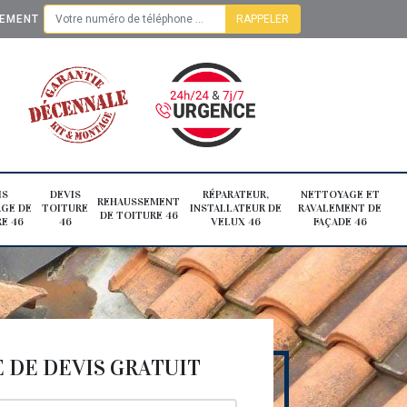
TEMENT
IS
DEVIS
RÉPARATEUR,
NETTOYAGE ET
REHAUSSEMENT
GE DE
TOITURE
INSTALLATEUR DE
RAVALEMENT DE
DE TOITURE 46
E 46
46
VELUX 46
FAÇADE 46
DE DEVIS GRATUIT