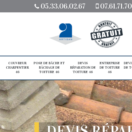
05.33.06.02.67
07.61.71.7
COUVREUR
POSE DE BÂCHE ET
DEVIS
ENTREPRISE
DEVI
CHARPENTIER
BÂCHAGE DE
RÉPARATION DE
DE TOITURE
DE T
46
TOITURE 46
TOITURE 46
46
DEVIS RÉPA