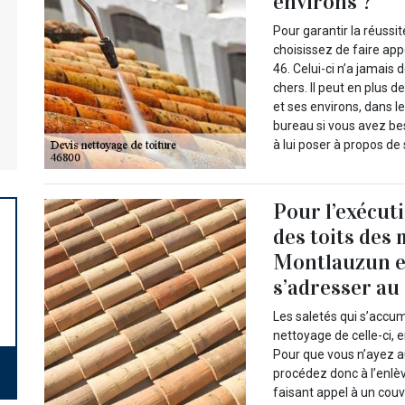
environs ?
Pour garantir la réussi
choisissez de faire app
46. Celui-ci n’a jamais 
chers. Il peut en plus 
et ses environs, dans l
bureau si vous avez bes
à lui poser à propos de
Pour l’exécut
des toits des 
Montlauzun et
s’adresser au 
Les saletés qui s’accum
nettoyage de celle-ci, 
Pour que vous n’ayez au
procédez donc à l’enlè
faisant appel à un couv