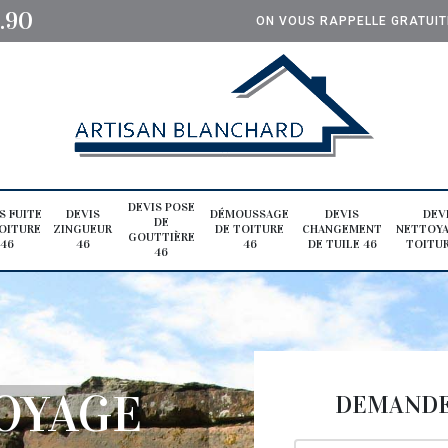
0.90
ON VOUS RAPPELLE GRATUI
DEVIS POSE
S FUITE
DEVIS
DÉMOUSSAGE
DEVIS
DEV
DE
OITURE
ZINGUEUR
DE TOITURE
CHANGEMENT
NETTOYA
GOUTTIÈRE
46
46
46
DE TUILE 46
TOITUR
46
OYAGE
DEMANDE 