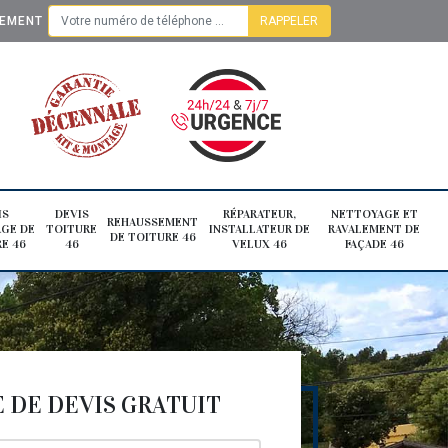
TEMENT
IS
DEVIS
RÉPARATEUR,
NETTOYAGE ET
REHAUSSEMENT
GE DE
TOITURE
INSTALLATEUR DE
RAVALEMENT DE
DE TOITURE 46
E 46
46
VELUX 46
FAÇADE 46
DE DEVIS GRATUIT