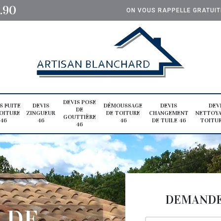
0.90
ON VOUS RAPPELLE GRATUI
DEVIS POSE
S FUITE
DEVIS
DÉMOUSSAGE
DEVIS
DEV
DE
OITURE
ZINGUEUR
DE TOITURE
CHANGEMENT
NETTOYA
GOUTTIÈRE
46
46
46
DE TUILE 46
TOITUR
46
DEMANDE 
 DE