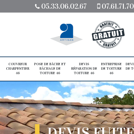
05.33.06.02.67
07.61.71.7
COUVREUR
POSE DE BÂCHE ET
DEVIS
ENTREPRISE
DEVI
CHARPENTIER
BÂCHAGE DE
RÉPARATION DE
DE TOITURE
DE T
46
TOITURE 46
TOITURE 46
46
DEVIS FUITE