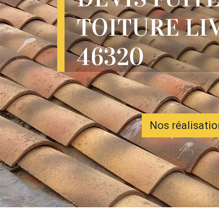
TOITURE L
46320
Nos réalisati