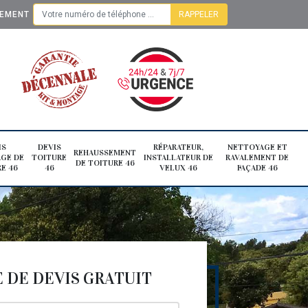
TEMENT
IS
DEVIS
RÉPARATEUR,
NETTOYAGE ET
REHAUSSEMENT
GE DE
TOITURE
INSTALLATEUR DE
RAVALEMENT DE
DE TOITURE 46
E 46
46
VELUX 46
FAÇADE 46
DE DEVIS GRATUIT