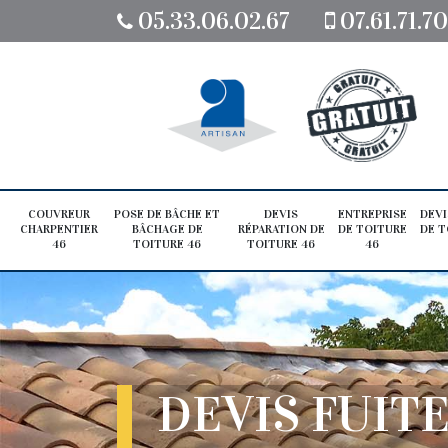
05.33.06.02.67
07.61.71.7
COUVREUR
POSE DE BÂCHE ET
DEVIS
ENTREPRISE
DEVI
CHARPENTIER
BÂCHAGE DE
RÉPARATION DE
DE TOITURE
DE T
46
TOITURE 46
TOITURE 46
46
DEVIS FUITE