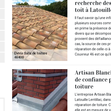
recherche des
toit à Latouil
Il faut savoir qu’une in
plusieurs sources comm
en prime la présence de
divers qui se décompose
provient des défaillanc
cas, la source de ces 
réparation de celle-ci à
Couvreur 46 est ce qu’il
Artisan Blanc
de confiance 
toiture
L’entreprise Artisan Bl
Latouille Lentillac, dan
réparation de toiture.
elle est en mesure de 