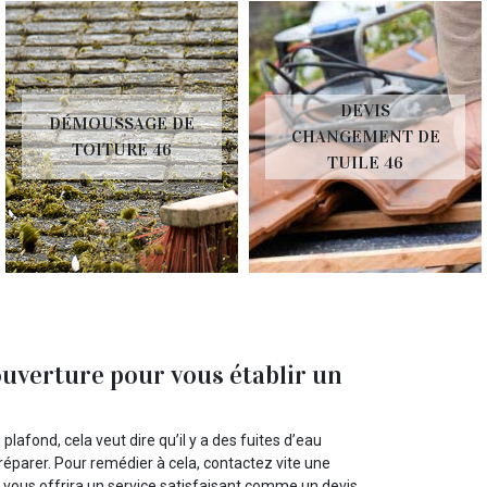
DEVIS
DÉMOUSSAGE DE
CHANGEMENT DE
TOITURE 46
TUILE 46
ouverture pour vous établir un
plafond, cela veut dire qu’il y a des fuites d’eau
 réparer. Pour remédier à cela, contactez vite une
 vous offrira un service satisfaisant comme un devis