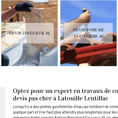
DEVIS POSE DE
DEVIS ZINGUEUR 46
GOUTTIÈRE 46
Optez pour un expert en travaux de c
devis pas cher à Latouille Lentillac
Lorsqu’il y a des petites gouttelettes d’eau qui tombent de votre 
quelque part et il ne faut plus attendre plus longtemps pour les
entreprise fiable comme Artisan Blanchard Couvreur 46 car elle