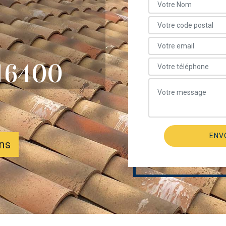
46400
ons