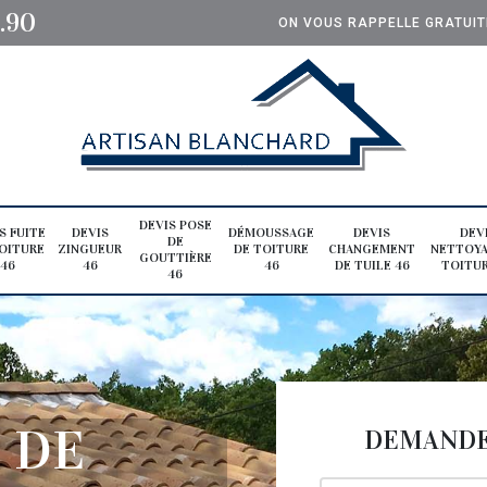
0.90
ON VOUS RAPPELLE GRATUI
DEVIS POSE
S FUITE
DEVIS
DÉMOUSSAGE
DEVIS
DEV
DE
OITURE
ZINGUEUR
DE TOITURE
CHANGEMENT
NETTOYA
GOUTTIÈRE
46
46
46
DE TUILE 46
TOITUR
46
 DE
DEMANDE 