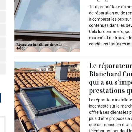
Tout propriétaire d’imme
de réparation ou de re
à comparer les prix sur
contenues dans les devi
Cela lui donnera l’oppor
marché et de trouver le
conditions tarifaires i
Le réparateur
Blanchard Cou
qui a su s’imp
prestations q
Le réparateur installat
incontesté sur le marché
offre à ses clients les
plus d’être proposés à 
que de remise en état d
téléphonant pendant le