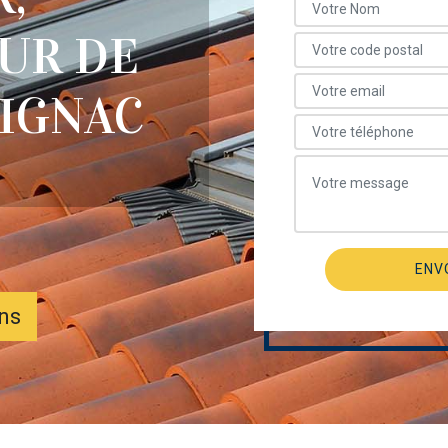
UR DE
IGNAC
ons