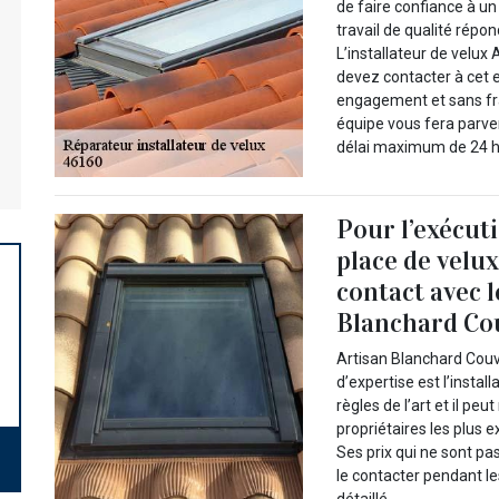
de faire confiance à un
travail de qualité répo
L’installateur de velux
devez contacter à cet 
engagement et sans frai
équipe vous fera parve
délai maximum de 24 h
Pour l’exécut
place de velux
contact avec 
Blanchard Co
Artisan Blanchard Couv
d’expertise est l’insta
règles de l’art et il p
propriétaires les plus e
Ses prix qui ne sont pa
le contacter pendant l