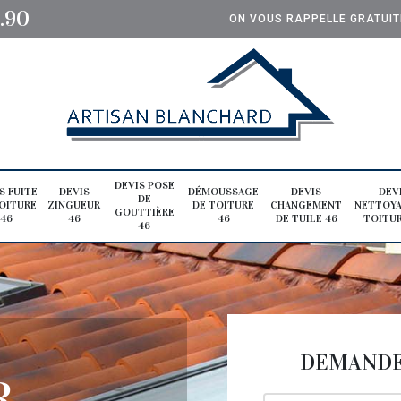
0.90
ON VOUS RAPPELLE GRATUI
DEVIS POSE
S FUITE
DEVIS
DÉMOUSSAGE
DEVIS
DEV
DE
OITURE
ZINGUEUR
DE TOITURE
CHANGEMENT
NETTOYA
GOUTTIÈRE
46
46
46
DE TUILE 46
TOITUR
46
DEMANDE 
,