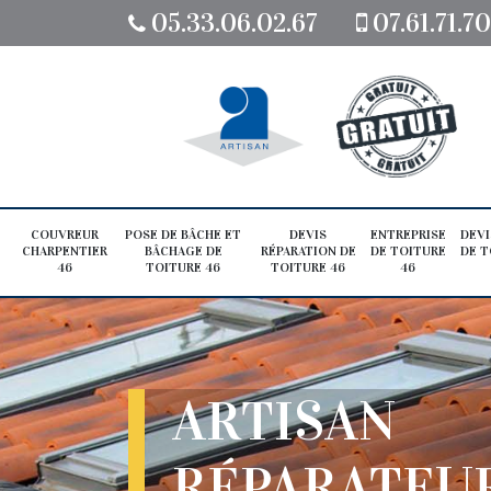
05.33.06.02.67
07.61.71.7
COUVREUR
POSE DE BÂCHE ET
DEVIS
ENTREPRISE
DEVI
CHARPENTIER
BÂCHAGE DE
RÉPARATION DE
DE TOITURE
DE T
46
TOITURE 46
TOITURE 46
46
ARTISAN
RÉPARATEUR