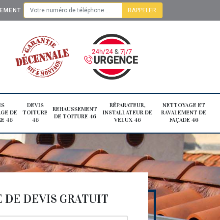
TEMENT
IS
DEVIS
RÉPARATEUR,
NETTOYAGE ET
REHAUSSEMENT
GE DE
TOITURE
INSTALLATEUR DE
RAVALEMENT DE
DE TOITURE 46
E 46
46
VELUX 46
FAÇADE 46
DE DEVIS GRATUIT